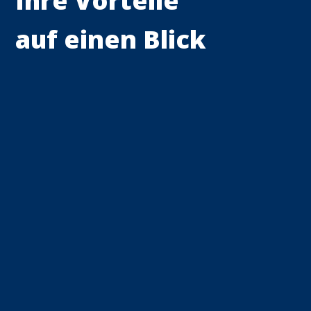
Ihre Vorteile
auf einen Blick
Neufahrzeuge von
Ford
Gebrauchtwagen mit
Garantie
Werkstattservice für
Ford-Fahrzeuge
Werkstattservice für
alle Marken