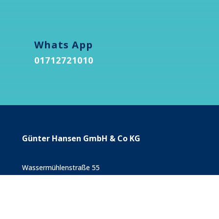
Whats App
01712721010
Günter Hansen GmbH & Co KG
Wassermühlenstraße 55
24376 Kappeln
Telefon 04642/1060
Telefon: 04642/1060